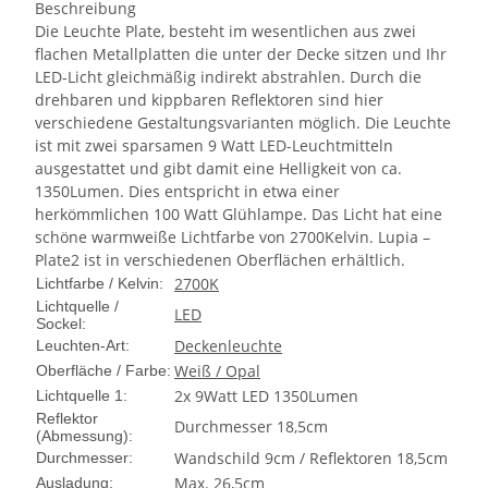
Beschreibung
Die Leuchte Plate, besteht im wesentlichen aus zwei
flachen Metallplatten die unter der Decke sitzen und Ihr
LED-Licht gleichmäßig indirekt abstrahlen. Durch die
drehbaren und kippbaren Reflektoren sind hier
verschiedene Gestaltungsvarianten möglich. Die Leuchte
ist mit zwei sparsamen 9 Watt LED-Leuchtmitteln
ausgestattet und gibt damit eine Helligkeit von ca.
1350Lumen. Dies entspricht in etwa einer
herkömmlichen 100 Watt Glühlampe. Das Licht hat eine
schöne warmweiße Lichtfarbe von 2700Kelvin. Lupia –
Plate2 ist in verschiedenen Oberflächen erhältlich.
2700K
Lichtfarbe / Kelvin:
Lichtquelle /
LED
Sockel:
Deckenleuchte
Leuchten-Art:
Weiß / Opal
Oberfläche / Farbe:
2x 9Watt LED 1350Lumen
Lichtquelle 1:
Reflektor
Durchmesser 18,5cm
(Abmessung):
Wandschild 9cm / Reflektoren 18,5cm
Durchmesser:
Max. 26,5cm
Ausladung: