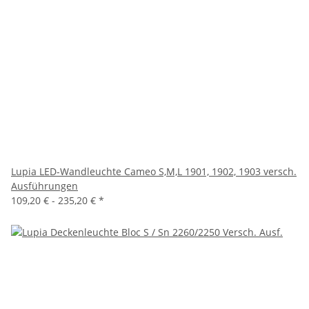
Lupia LED-Wandleuchte Cameo S,M,L 1901, 1902, 1903 versch.
Ausführungen
109,20 € -
235,20 €
*