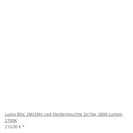
Lupia Bloc 2M/2Mn Led-Deckenleuchte 2x15w, 2800 Lumen,
2700K
210,00 €
*