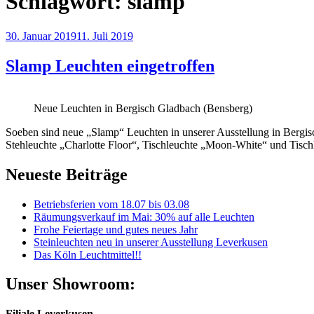
Schlagwort:
slamp
Veröffentlicht
30. Januar 2019
11. Juli 2019
am
Slamp Leuchten eingetroffen
Neue Leuchten in Bergisch Gladbach (Bensberg)
Soeben sind neue „Slamp“ Leuchten in unserer Ausstellung in Bergis
Stehleuchte „Charlotte Floor“, Tischleuchte „Moon-White“ und Tisch
Neueste Beiträge
Betriebsferien vom 18.07 bis 03.08
Räumungsverkauf im Mai: 30% auf alle Leuchten
Frohe Feiertage und gutes neues Jahr
Steinleuchten neu in unserer Ausstellung Leverkusen
Das Köln Leuchtmittel!!
Unser Showroom:
Filiale Leverkusen