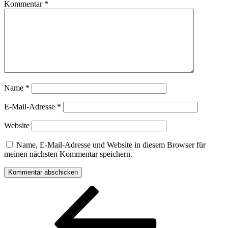
Kommentar
*
Name
*
E-Mail-Adresse
*
Website
Name, E-Mail-Adresse und Website in diesem Browser für
meinen nächsten Kommentar speichern.
Beitragsnavigation
Vorheriger
Beitrag