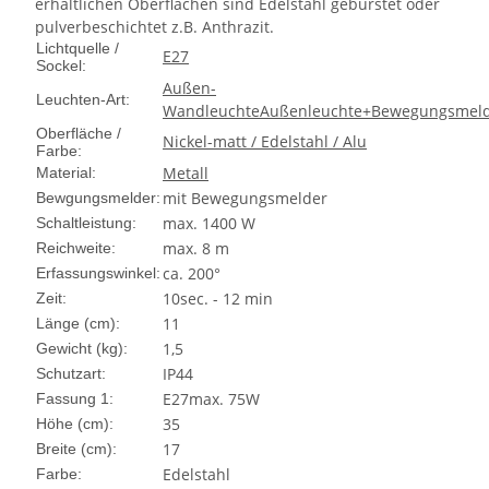
erhältlichen Oberflächen sind Edelstahl gebürstet oder
pulverbeschichtet z.B. Anthrazit.
Lichtquelle /
E27
Sockel:
Außen-
Leuchten-Art:
Wandleuchte
Außenleuchte+Bewegungsmel
Oberfläche /
Nickel-matt / Edelstahl / Alu
Farbe:
Metall
Material:
mit Bewegungsmelder
Bewgungsmelder:
max. 1400 W
Schaltleistung:
max. 8 m
Reichweite:
ca. 200°
Erfassungswinkel:
10sec. - 12 min
Zeit:
11
Länge (cm):
1,5
Gewicht (kg):
IP44
Schutzart:
E27max. 75W
Fassung 1:
35
Höhe (cm):
17
Breite (cm):
Edelstahl
Farbe: