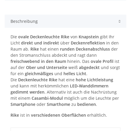
Beschreibung
Die
ovale Deckenleuchte Rike
von
Knapstein
gibt Ihr
Licht
direkt und indirekt
über
Deckenreflektion
in den
Raum ab.
Rike
hat einen
runden Deckenabschluss
der
den Stromanschluss abdeckt und ragt dann
freischwebend in den Raum
hinein. Das
ovale Profil
ist
auf der
Ober und Unterseite
weiß
abgedeckt
und sorgt
für ein
gleichmäßiges
und
helles Licht
.
Die
Deckenleuchte Rike
hat eine
hohe Lichtleistung
und kann mit herkömmlichen
LED-Wanddimmern
gedimmt werden
. Alternativ ist auch die Nachrüstung
mit einem
Casambi-Modul
möglich um die Leuchte per
Smartphone
oder
Smarthome
zu
bedienen
.
Rike
ist in
verschiedenen Oberflächen
erhältlich.