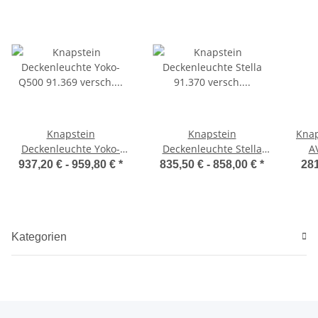
Knapstein
Knapstein
Knap
Deckenleuchte Yoko-
Deckenleuchte Stella
A
Q500 91.369 versch.
91.370 versch.
937,20 € -
959,80 €
*
835,50 € -
858,00 €
*
281
Ausführungen
Ausführungen
Kategorien