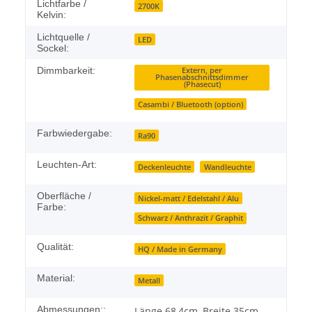
Lichtfarbe /
2700K
Kelvin:
Lichtquelle /
LED
Sockel:
Dimmbarkeit:
Extern, per
Phasenabschnittsdimmer
(Phasecut)
Casambi / Bluetooth (option)
Farbwiedergabe:
Ra90
Leuchten-Art:
Deckenleuchte
Wandleuchte
Oberfläche /
Nickel-matt / Edelstahl / Alu
Farbe:
Schwarz / Anthrazit / Graphit
Qualität:
HQ / Made in Germany
Material:
Metall
Abmessungen::
Länge 68,4cm, Breite 35cm