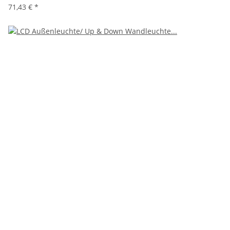
71,43 €
*