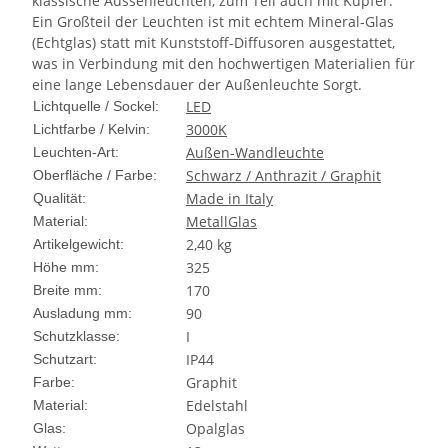
klassische Aussenleuchten, zum Teil auch mit Kupfer.
Ein Großteil der Leuchten ist mit echtem Mineral-Glas
(Echtglas) statt mit Kunststoff-Diffusoren ausgestattet,
was in Verbindung mit den hochwertigen Materialien für
eine lange Lebensdauer der Außenleuchte Sorgt.
LED
Lichtquelle / Sockel:
3000K
Lichtfarbe / Kelvin:
Außen-Wandleuchte
Leuchten-Art:
Schwarz / Anthrazit / Graphit
Oberfläche / Farbe:
Made in Italy
Qualität:
Metall
Glas
Material:
2,40
kg
Artikelgewicht:
325
Höhe mm:
170
Breite mm:
90
Ausladung mm:
I
Schutzklasse:
IP44
Schutzart:
Graphit
Farbe:
Edelstahl
Material:
Opalglas
Glas: