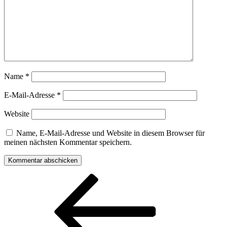
Name
*
E-Mail-Adresse
*
Website
Name, E-Mail-Adresse und Website in diesem Browser für
meinen nächsten Kommentar speichern.
Beitragsnavigation
Vorheriger
Beitrag