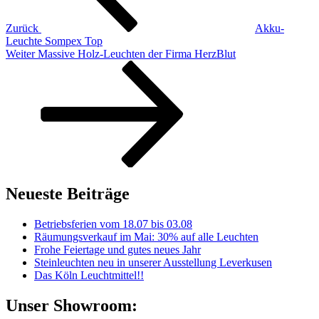
Zurück
Akku-
Leuchte Sompex Top
Nächster
Weiter
Massive Holz-Leuchten der Firma HerzBlut
Beitrag
Neueste Beiträge
Betriebsferien vom 18.07 bis 03.08
Räumungsverkauf im Mai: 30% auf alle Leuchten
Frohe Feiertage und gutes neues Jahr
Steinleuchten neu in unserer Ausstellung Leverkusen
Das Köln Leuchtmittel!!
Unser Showroom: