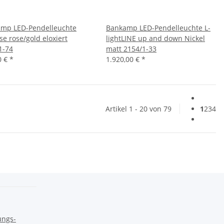
mp LED-Pendelleuchte
Bankamp LED-Pendelleuchte L-
se rose/gold eloxiert
lightLINE up and down Nickel
1-74
matt 2154/1-33
0 €
*
1.920,00 €
*
Artikel 1 - 20 von 79
1
2
3
4