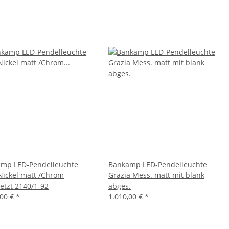
mp LED-Pendelleuchte
Bankamp LED-Pendelleuchte
ickel matt /Chrom
Grazia Mess. matt mit blank
etzt 2140/1-92
abges.
,00 €
*
1.010,00 €
*