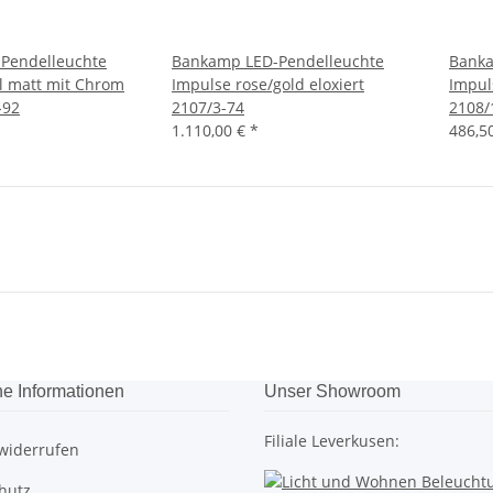
Pendelleuchte
Bankamp LED-Pendelleuchte
Banka
l matt mit Chrom
Impulse rose/gold eloxiert
Impul
-92
2107/3-74
2108/
1.110,00 €
*
486,5
he Informationen
Unser Showroom
Filiale Leverkusen:
 widerrufen
hutz