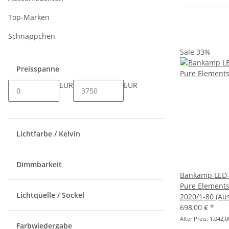
Top-Marken
Schnäppchen
Sale 33%
Preisspanne
EUR
EUR
Lichtfarbe / Kelvin
Dimmbarkeit
Bankamp LED-
Pure Elements
Lichtquelle / Sockel
2020/1-80 (Au
698,00 €
*
Alter Preis:
1.042,0
Farbwiedergabe