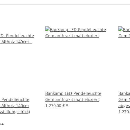
Bankamp LED-Pendelleuchte
Banka
 Pendelleuchte
Gem anthrazit matt eloxiert
Gem N
 Altholz 140cm
1.270,00 €
*
abges
sstellungsstück)
1.270
0 €