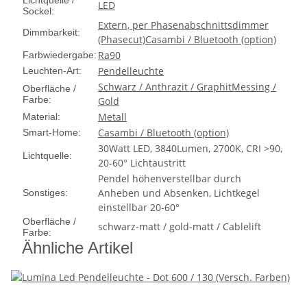
Lichtquelle /
LED
Sockel:
Extern, per Phasenabschnittsdimmer
Dimmbarkeit:
(Phasecut)
Casambi / Bluetooth (option)
Ra90
Farbwiedergabe:
Pendelleuchte
Leuchten-Art:
Schwarz / Anthrazit / Graphit
Messing /
Oberfläche /
Farbe:
Gold
Metall
Material:
Casambi / Bluetooth (option)
Smart-Home:
30Watt LED, 3840Lumen, 2700K, CRI >90,
Lichtquelle:
20-60° Lichtaustritt
Pendel höhenverstellbar durch
Anheben und Absenken, Lichtkegel
Sonstiges:
einstellbar 20-60°
Oberfläche /
schwarz-matt / gold-matt / Cablelift
Farbe:
Ähnliche Artikel